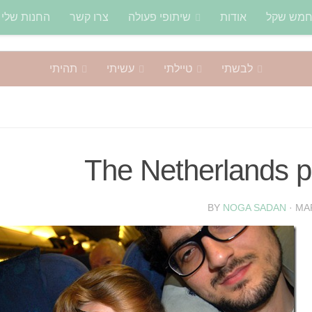
חמש שקל
אודות
שיתופי פעולה
צרו קשר
החנות שלי
לבשתי
טיילתי
עשיתי
תהיתי
The Netherlands p
BY
NOGA SADAN
·
MAR