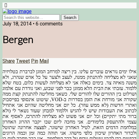
July 18, 2014 • 6 comments
Bergen
Share
Tweet
Pin
Mail
אילו ימים נוראים עוברים עלינו. בין ריצה למרחב המוגן לברברת בטלויזיה
שאני לא מצליחה להתנתק ממנה, לעצב ולצער על כל אדם שנהרג, ולא
משנה מאיזה צד. בימים כאלה אני לא מצליחה לעשות כלום, בטח שלא
ללמוד. עזבתי את הבית הלא ממוגן כבר לפני שבוע, ואני נודדת עם אלמוג
ושרלוט בין ההורים שלו להורים שלי. כשאני מחליטה להתנתק קצת ממה
שקורה אני מורחת את הזמן בסדרות ב-VOD, שיטוט אינסופי בפייסבוק
ואתרי חדשות (לא ממש עוזר). כל יום אני מחליטה שהיום אני אתחיל
לכתוב את העבודות שיש לי להגיש וללמוד למבחן שעוד נשאר לי (ולא
ברור מתי יתקיים) וכל יום אני פשוט לא מצליחה להתרכז, לאסוף את
עצמי ולהתעסק בלימודים. אני מחכה ליום שבו יקבר ההרוג האחרון
במלחמת הדמים הזאת, לטיל האחרון שישוגר, לפצצה אחרונה שתוטל
ולכדור האחרון שיכוון כלפי מישהו. אני תוהה כמה זמן וכמה הרוגים
דרושים כדי להבין ששלום עדיף על דרך המלחמה. אני כבר מחכה ליום בו