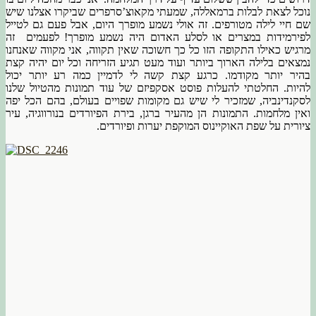
נוכל לצאת לבלות ברמאללה, שמעתי מקאוצ’סרפרים שביקרו אצלנו שיש
שם חיי לילה מטורפים. זה אולי נשמע מופרך היום, אבל פעם גם לטייל
לפירמידות במצרים או לסלע האדום היה נשמע מופרך! לפעמים זה
מרגיש כאילו התקופה הזו כל כך חשוכה שאין תקווה, אני מקווה שאנחנו
נמצאים בלילה הארוך ביותר ועוד מעט תגיע הזריחה וכל יום יהיה קצת
בהיר יותר מקודמו. כרגע קצת קשה לי לדמיין כמה רע יותר יכול
להיות. החלטתי להעלות פוסט אסקפיזם של עוד תמונות מהטיול שלנו
לסקנדינביה, שמזכיר לי שיש גם מקומות שפויים בעולם, בהם הכל יפה
ואין מלחמות. התמונות הן מהעיר ברגן, בירת הפיורדים בנורווגיה, עיר
ציורית על שפת האוקיינוס המוקפת יערות ופיורדים.