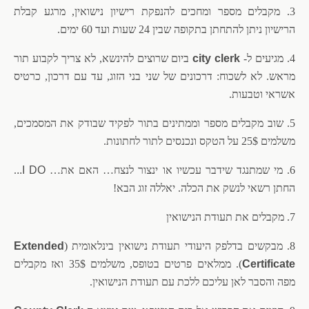
3. מקבלים מספר ומחכים להנפקת רישיון נישואין, מרגע קבלת
הרישיון ניתן להתחתן בתקופה שבין 24 שעות ועד 60 ימים.
4. מגיעים ל-
city clerk
ביום שרוצים להינשא, לא צריך לקבוע תור
מראש. לא לשכוח: דרכונים של שני בני הזוג, עד עם דרכון, כרטיס
אשראי וטבעות.
5. שוב מקבלים מספר וממתינים בתור לפקיד שבודק את המסמכים,
משלמים 25$ על הטקס ונכנסים לתור לחתונות.
6. מי שמתנגד שידבר עכשיו או ינצור לנצח… האם את…
I DO..
.
החתן רשאי לנשק את הכלה. יאללה זוג הבא!
7. מקבלים את תעודת הנישואין
8. מבקשים בדלפק היעודי תעודת נישואין בינלאומית (
xtended
E
Certificate
). ממלאים פרטים בטופס, משלמים 35$ ואז מקבלים
מפה והסבר לאן עליכם ללכת עם תעודת הנישואין.