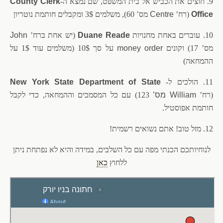
9. חוצים את הכביש אל בית המשפט, שם נמצא ה-
County Clerk
Office
(רח’
Centre
מס’ 60), משלמים 3$ ומקבלים חותמת נוטריון
10. עוברים באחת מחנויות
Duane Reade
(יש אחת ברח’
John
מס’ 17) וקונים
money order
על סך 10$ (משלמים עוד 1$ על
ההמחאה)
11. הולכים ל-
New York State Department of State
(רח’
William מס’
123) עם כל המסמכים וההמחאה, כדי לקבל
חותמת אפוסטיל.
12. מזל טוב! אתם נשואים רשמית!
לנוחיותכם הכנתי מפה עם כל השלבים, במידה והיא לא נפתחת ניתן
ללחוץ
כאן