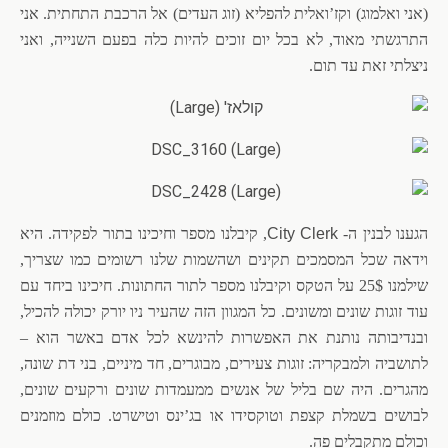
(אני ואלמוג) וקז’ואלית להפליא (זוג העדים) אל הרכבת התחתית. אני
התרגשתי מאוד, לא בכל יום זוכים להיות כלה בפעם השנייה, ואני
ניצלתי זאת עד תום.
הגענו לבנין ה-
City Clerk
, קיבלנו מספר וחיכינו בתור לפקידה. היא
וידאה שכל המסמכים תקינים ושהשמות שלנו רשומים כמו שצריך,
שילמנו 25$ על הטקס וקיבלנו מספר לתור החתונות. חיכינו ביחד עם
עוד זוגות שונים ומשונים. כל המגוון הזה שהעיר ניו יורק יכולה להכיל,
ובנדיבותה נותנת את האפשרות להינשא לכל אדם באשר הוא –
לתושביה ולמבקריה: זוגות צעירים, מבוגרים, חד מיניים, בני דת שונה,
מהגרים. היה שם בליל של אנשים ממעמדות שונים ורקעים שונים,
לבושים בשמלת קצפת וטוקסידו או בג’ינס וטישרט. כולם מוזמנים
וכולם מתקבלים פה.