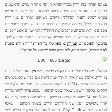
בטקס אזרחי בניו יורק מכיוון שהיא הייתה אחד היעדים הראשונים
בטיול, חוץ מזה מי לא הייתה רוצה להתחתן כמו קארי בראדשו
בסרט “סקס והעיר הגדולה”. רישום נישואים אזרחיים בניו יורק
הוא סופר קליל, כל מה שצריך זה דרכונים ועד. אין צורך במסמכים
נוספים או תרגומים שמסרבלים את התהליך. תוך יומיים אפשר לסיים
את כל הפרוצדורה, כך שגם חופשה קצרצרה בניו יורק תספיק לכך.
בהמשך הפוסט יש
אמ;לק
בו מפורטת כל הפרוצדורה (והיא באמת
לא מסובכת) בליווי מפה, למי שרק רוצה לקרוא על התהליך.
התהליך מתחיל במילוי
טופס בקשה לרישיון נישואין
באתר של עיריית
ניו יורק. אלמוג עשה את זה תוך כמה דקות וגם כבר שילם בכרטיס
אשראי על הרישיון (35$). הרישום לנישואין בניו יורק מתחלק לשני
חלקים- בקשת רישיון נישואין וטקס הנישואין עצמו. צריך להיות מרווח
של לפחות 24 שעות מהנפקת הרישיון ועד לעריכת הטקס (אבל לא
יותר משישים יום). שני החלקים קורים באותו המקום – באגף
הנישואין של ה-
City Clerk
. תוכלו לזהות את המקום בקלות לפי