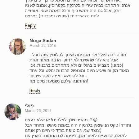
אה והשיער הכחול עם האודם הסגול כל כך יפים עליך.
אנחנו התחתנו בבית עירייה בלרנקה בקפריסין, אמנם לא ניו
יורק, אבל גם היה ממש כיף וחבל באמת שאין אופציה
לחתונה אזרחית (שפויה ומכבדת) בארצנו.
Reply
Noga Sadan
March 22, 2016
תודה רבה פולי! אני מסכימה איתך לחלוטין שזה חבל…
אבל נראה לי שהשינוי לא רחוק- הרבה מאוד זוגות
(כמונו) מצביעים ברגליים ולא מתחתנים ברבנות. אני
מאוד מקווה שיגיע היום ומונופול הרבנות יחלש וכל אחד
יוכל להינשא באיזה טקס שיבחר…
החתונה שלכם נשמעת מקסימה!
Reply
פולי
March 23, 2016
מהפה שלך לאלהים! או שלא בעצם..? 😉
ותודה! טקס הנישואין בלרנקה היה באמת מרגש ומיוחד אבל
מצד שני, גם טיפה בודד כי היינו רק אנחנו:)
למזלנו, שבועיים לאחר מכן, ציפתה לנו החתונה בארץ עם