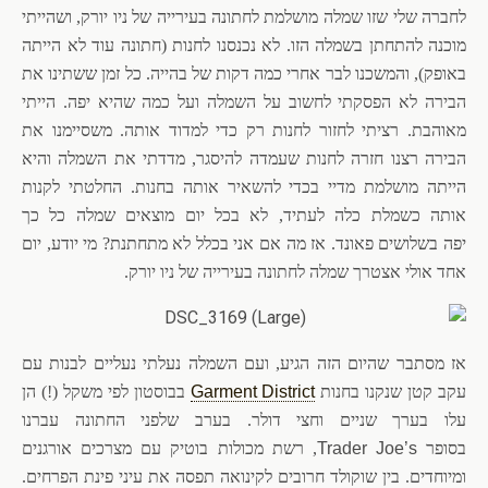
לחברה שלי שזו שמלה מושלמת לחתונה בעירייה של ניו יורק, ושהייתי
מוכנה להתחתן בשמלה הזו. לא נכנסנו לחנות (חתונה עוד לא הייתה
באופק), והמשכנו לבר אחרי כמה דקות של בהייה. כל זמן ששתינו את
הבירה לא הפסקתי לחשוב על השמלה ועל כמה שהיא יפה. הייתי
מאוהבת. רציתי לחזור לחנות רק כדי למדוד אותה. משסיימנו את
הבירה רצנו חזרה לחנות שעמדה להיסגר, מדדתי את השמלה והיא
הייתה מושלמת מדיי בכדי להשאיר אותה בחנות. החלטתי לקנות
אותה כשמלת כלה לעתיד, לא בכל יום מוצאים שמלה כל כך
יפה בשלושים פאונד. אז מה אם אני בכלל לא מתחתנת? מי יודע, יום
אחד אולי אצטרך שמלה לחתונה בעירייה של ניו יורק.
אז מסתבר שהיום הזה הגיע, ועם השמלה נעלתי נעליים לבנות עם
עקב קטן שנקנו בחנות
Garment District
בבוסטון לפי משקל (!) הן
עלו בערך שניים וחצי דולר. בערב שלפני החתונה עברנו
בסופר
Trader Joe’s
, רשת מכולות בוטיק עם מצרכים אורגנים
ומיוחדים. בין שוקולד חרובים לקינואה תפסה את עיני פינת הפרחים.