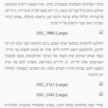
מוכרי הפרחים והצלמים שעומדים בחוץ. את הוצאת רישיון הנישואין
שילבנו ביום טיול בצ’יינה טאון, בין דים סאם למרק איטריות. זו הייתה
פרוצדורה קלילה שלא ערכה הרבה זמן, נרשמנו בקבלה, עמדנו בתור
ועברנו ראיון קצר ורישום על ידי פקיד.
החלטנו להתחתן בהמשך אותו שבוע. ביום החתונה העד שלנו לא יכל
להגיע, והתלבטנו האם לדחות ליום אחר או פשוט למצוא עד בדרך.
בעוד אנחנו שותים את הקפה של הבוקר ומתלבטים נכנסו למטבח
השותפים שלנו לדירה, זוג תיירים מאירופה. סיפרנו להם מה קרה
והצענו להם בצחוק להיות העדים שלנו, הם הסכימו בשמחה. קולולו!
יש חתונה!
אחרי קצת צילומים בפתח הבנין, צעדנו במשלחת מכובדת ומהודרת