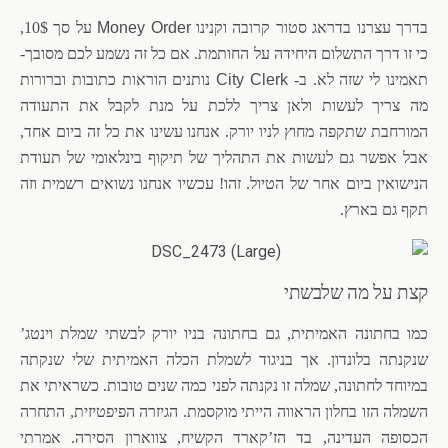
בדרך עצרנו בדראג סטור קרובה וקנינו
Money Order
על סך 10$,
כי זו דרך התשלום היחידה על החותמת. אם כל זה נשמע לכם מסובך-
תאמינו לי שזה לא. ב-
City Clerk
נותנים הוראות כתובות וברורות
מה צריך לעשות ולאן צריך ללכת על מנת לקבל את התעודה
המורחבת שתקפה מחוץ לניו יורק. אנחנו עשינו את כל זה ביום אחד,
אבל אפשר גם לעשות את התהליך של תיקוף בינלאומי של תעודת
הנישואין ביום אחר של הטיול. זהו! עכשיו אנחנו נשואים רשמית וזה
תקף גם בארץ.
קצת על מה שלבשתי
כמו בחתונה האמיתית, גם בחתונה בניו יורק לבשתי שמלת וינטג’
שנקנתה בלונדון. אך בניגוד לשמלת הכלה האמיתית שלי שנקתה
במיוחד לחתונה, שמלה זו נקנתה לפני כמה שנים טובות. כשראיתי את
השמלה הזו בחלון הראווה הייתי מוקסמת. הגיזרה הפיפטיזית, התחרה
הכסופה העדינה, בד הז’קארד הקשיח, צווארון הסירה. אמרתי