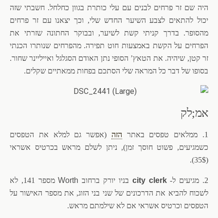
היה שם זר פרחים לבנים עם עלי כותרת בגוון כחלחל. חשבתי שזה
יכול להתאים לצבע השיער החדש שלי, וכך יצאנו עם זר פרחים
מהסופר. בדרך קניתי קשת לשיער, ובבוקר החתונה שזרתי את
הפרחים על הקשת באמצעות חוט תפירה. מהפרחים שנותרו הכנתי
זר קטן, שיהיה.
את הטאץ’ הסופי נתן האודם הסגלגל ואייליינר שחור.
בסופו של דבר כל המראה שלי הסתכם בפחות ממאתיים שקלים.
אמ;לק
1. ממלאים טפסים באתר
הזה
(אפשר גם למלא את הטפסים
כשמגיעים, פשוט חוסך זמן), ניתן לשלם מראש בכרטיס אשראי
(35$).
2. מגיעים ל-
city clerk
בניו יורק ברחוב
Worth
מספר 141, לא
לשכוח להביא את הדרכונים של שני בני הזוג, את מספר האישור על
הטפסים וכרטיס אשראי אם לא שילמתם מראש.